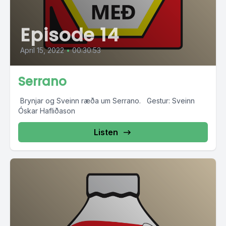
Episode 14
April 15, 2022
•
00:30:53
Serrano
Brynjar og Sveinn ræða um Serrano. Gestur: Sveinn
Óskar Hafliðason
Listen