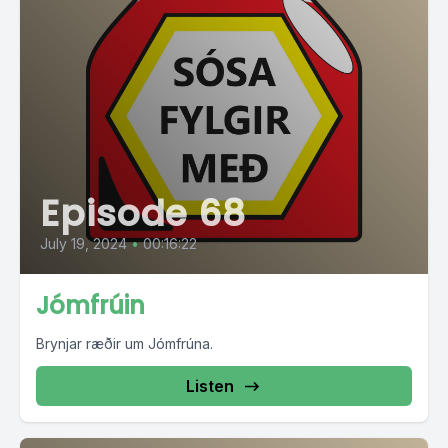
Episode 68
July 19, 2024
•
00:16:22
Jómfrúin
Brynjar ræðir um Jómfrúna.
Listen