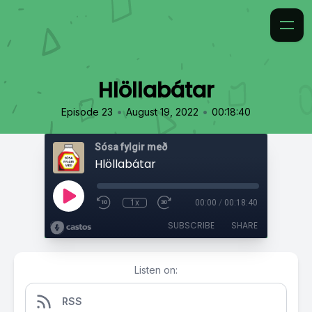
Hlöllabátar
•
•
Episode 23
August 19, 2022
00:18:40
Sósa fylgir með
Hlöllabátar
1x
00:00
/
00:18:40
SUBSCRIBE
SHARE
Listen on:
RSS