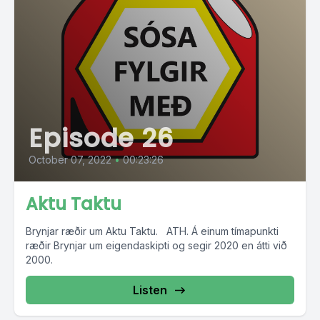
Episode 26
October 07, 2022
•
00:23:26
Aktu Taktu
Brynjar ræðir um Aktu Taktu. ATH. Á einum tímapunkti
ræðir Brynjar um eigendaskipti og segir 2020 en átti við
2000.
Listen