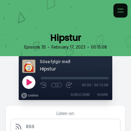
Hipstur
•
•
Episode 35
February 17, 2023
00:15:08
Sósa fylgir með
Hipstur
1x
00:00
/
00:15:08
SUBSCRIBE
SHARE
Listen on:
RSS