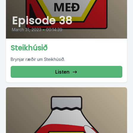
Episode 38
March 31, 2023
•
00:14:39
Steikhúsið
Brynjar ræðir um Steikhúsið.
Listen